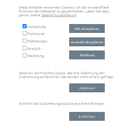
Diese Website verwendet Cookies, um die einwandfreie
Funktion der Webseite zu gewährleisten. Lesen Sie dazu
gerne unsere
Datenschutzerklärung
.
Anfrage senden
Notwendig
Alle akzeptieren
Funktional
Anrufen
Präferenzen
Auswahl akzeptieren
Analytik
Ablehnen
Marketing
MIRIAM
SPIELMANN
Setzt ein technisches Cookie, das Ihre Ablehnung der
HEBAMME
FÜR SIE ERREICHBAR
Zustimmung aufzeichnet, Sie werden nicht erneut gefragt.
ZUR FRANZÖSISCHEN
MO - FR | 9:00 - 16:00
Ablehnen
KAPELLE 2
UND NACH
59494 SOEST
VEREINBARUNG
Entfernt das Zustimmungs-Cookie aus Ihrem Browser.
DSGVO
KONTAKT
IMPRESSUM
0171 354 98 80
Entfernen